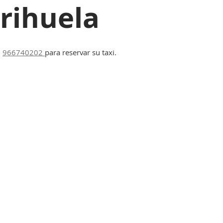
rihuela
l
966740202
para reservar su taxi.